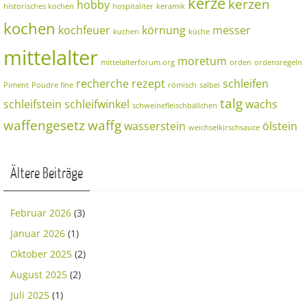
kerze
kerzen
hobby
historisches kochen
hospitaliter
keramik
kochen
kochfeuer
körnung
messer
kuchen
küche
mittelalter
moretum
mittelalterforum.org
orden
ordensregeln
recherche
rezept
schleifen
Piment
Poudre fine
römisch
salbei
talg
schleifstein
schleifwinkel
wachs
schweinefleischbällchen
waffengesetz
waffg
wasserstein
ölstein
weichselkirschsauce
Ältere Beiträge
Februar 2026
(3)
Januar 2026
(1)
Oktober 2025
(2)
August 2025
(2)
Juli 2025
(1)