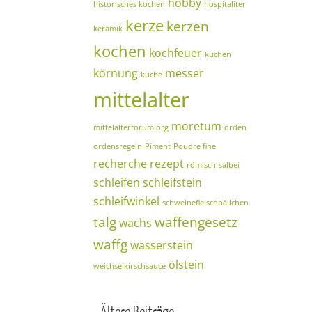
hobby
historisches kochen
hospitaliter
kerze
kerzen
keramik
kochen
kochfeuer
kuchen
körnung
messer
küche
mittelalter
moretum
mittelalterforum.org
orden
ordensregeln
Piment
Poudre fine
recherche
rezept
römisch
salbei
schleifen
schleifstein
schleifwinkel
schweinefleischbällchen
talg
waffengesetz
wachs
waffg
wasserstein
ölstein
weichselkirschsauce