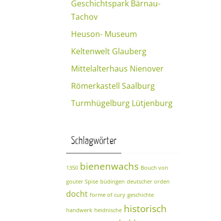
Geschichtspark Bärnau-
Tachov
Heuson- Museum
Keltenwelt Glauberg
Mittelalterhaus Nienover
Römerkastell Saalburg
Turmhügelburg Lütjenburg
Schlagwörter
bienenwachs
1350
Bouch von
gouter Spise
büdingen
deutscher orden
docht
forme of cury
geschichte
historisch
handwerk
heidnische