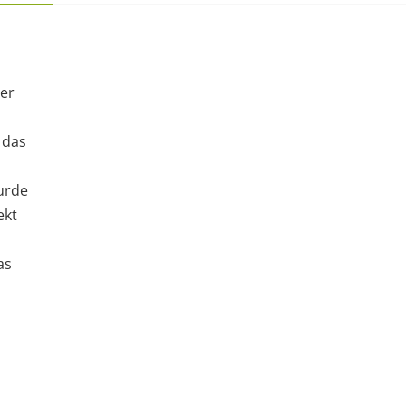
er
 das
urde
ekt
as