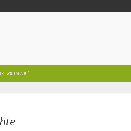
ER „WOLFAHA.DE“
hte