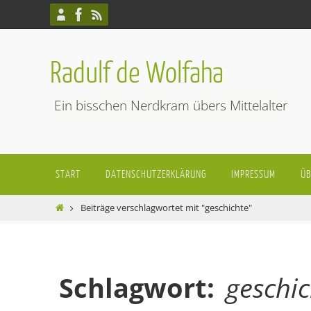
Zum
Inhalt
springen
Radulf de Wolfaha
Ein bisschen Nerdkram übers Mittelalter
Zum
START
DATENSCHUTZERKLÄRUNG
IMPRESSUM
ÜB
Inhalt
springen
Start
Beiträge verschlagwortet mit "geschichte"
Schlagwort:
geschic