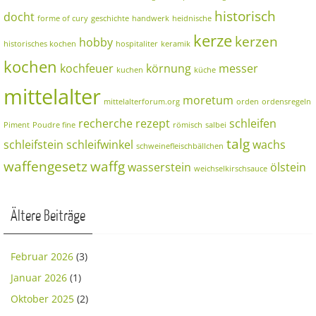
historisch
docht
forme of cury
geschichte
handwerk
heidnische
kerze
kerzen
hobby
historisches kochen
hospitaliter
keramik
kochen
kochfeuer
körnung
messer
kuchen
küche
mittelalter
moretum
mittelalterforum.org
orden
ordensregeln
recherche
rezept
schleifen
Piment
Poudre fine
römisch
salbei
talg
schleifstein
schleifwinkel
wachs
schweinefleischbällchen
waffengesetz
waffg
wasserstein
ölstein
weichselkirschsauce
Ältere Beiträge
Februar 2026
(3)
Januar 2026
(1)
Oktober 2025
(2)