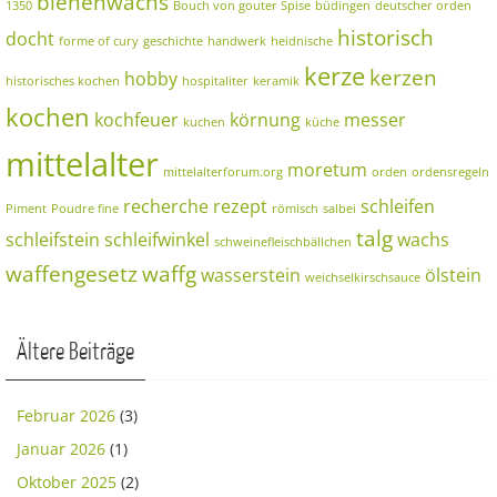
bienenwachs
1350
Bouch von gouter Spise
büdingen
deutscher orden
historisch
docht
forme of cury
geschichte
handwerk
heidnische
kerze
kerzen
hobby
historisches kochen
hospitaliter
keramik
kochen
kochfeuer
körnung
messer
kuchen
küche
mittelalter
moretum
mittelalterforum.org
orden
ordensregeln
recherche
rezept
schleifen
Piment
Poudre fine
römisch
salbei
talg
schleifstein
schleifwinkel
wachs
schweinefleischbällchen
waffengesetz
waffg
wasserstein
ölstein
weichselkirschsauce
Ältere Beiträge
Februar 2026
(3)
Januar 2026
(1)
Oktober 2025
(2)