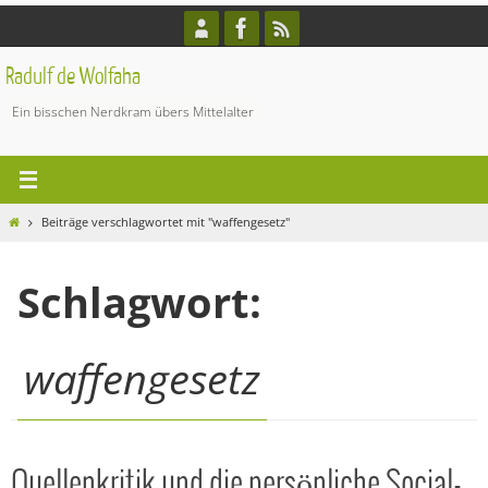
Zum
Inhalt
springen
Radulf de Wolfaha
Ein bisschen Nerdkram übers Mittelalter
Start
Beiträge verschlagwortet mit "waffengesetz"
Schlagwort:
waffengesetz
Quellenkritik und die persönliche Social-