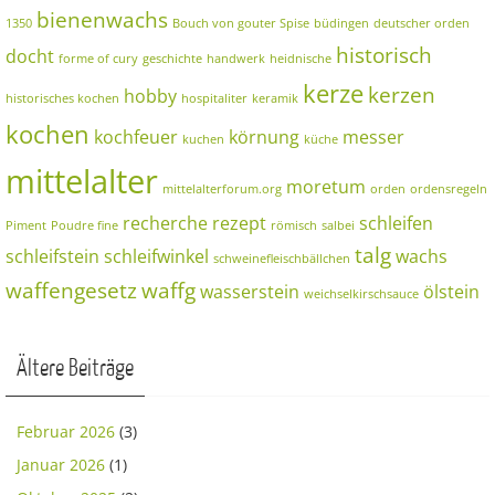
bienenwachs
1350
Bouch von gouter Spise
büdingen
deutscher orden
historisch
docht
forme of cury
geschichte
handwerk
heidnische
kerze
kerzen
hobby
historisches kochen
hospitaliter
keramik
kochen
kochfeuer
körnung
messer
kuchen
küche
mittelalter
moretum
mittelalterforum.org
orden
ordensregeln
recherche
rezept
schleifen
Piment
Poudre fine
römisch
salbei
talg
schleifstein
schleifwinkel
wachs
schweinefleischbällchen
waffengesetz
waffg
wasserstein
ölstein
weichselkirschsauce
Ältere Beiträge
Februar 2026
(3)
Januar 2026
(1)