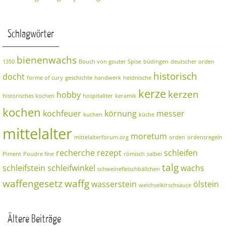
Schlagwörter
bienenwachs
1350
Bouch von gouter Spise
büdingen
deutscher orden
historisch
docht
forme of cury
geschichte
handwerk
heidnische
kerze
kerzen
hobby
historisches kochen
hospitaliter
keramik
kochen
kochfeuer
körnung
messer
kuchen
küche
mittelalter
moretum
mittelalterforum.org
orden
ordensregeln
recherche
rezept
schleifen
Piment
Poudre fine
römisch
salbei
talg
schleifstein
schleifwinkel
wachs
schweinefleischbällchen
waffengesetz
waffg
wasserstein
ölstein
weichselkirschsauce
Ältere Beiträge