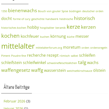
bienenwachs
1350
Bouch von gouter Spise
büdingen
deutscher orden
historisch
docht
forme of cury
geschichte
handwerk
heidnische
kerze
kerzen
hobby
historisches kochen
hospitaliter
keramik
kochen
kochfeuer
körnung
messer
kuchen
küche
mittelalter
moretum
mittelalterforum.org
orden
ordensregeln
recherche
rezept
schleifen
Piment
Poudre fine
römisch
salbei
talg
schleifstein
schleifwinkel
wachs
schweinefleischbällchen
waffengesetz
waffg
wasserstein
ölstein
weichselkirschsauce
Ältere Beiträge
Februar 2026
(3)
Januar 2026
(1)