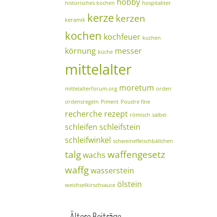
hobby
historisches kochen
hospitaliter
kerze
kerzen
keramik
kochen
kochfeuer
kuchen
körnung
messer
küche
mittelalter
moretum
mittelalterforum.org
orden
ordensregeln
Piment
Poudre fine
recherche
rezept
römisch
salbei
schleifen
schleifstein
schleifwinkel
schweinefleischbällchen
talg
waffengesetz
wachs
waffg
wasserstein
ölstein
weichselkirschsauce