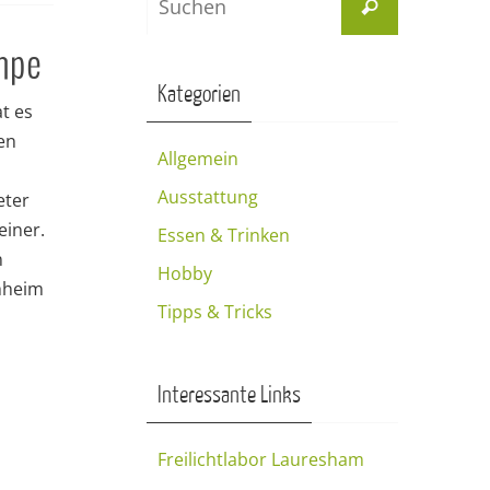
Suchen
nach:
mpe
Kategorien
t es
en
Allgemein
Ausstattung
eter
einer.
Essen & Trinken
n
Hobby
hheim
Tipps & Tricks
Interessante Links
Freilichtlabor Lauresham