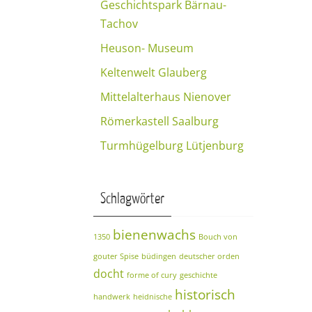
Geschichtspark Bärnau-
Tachov
Heuson- Museum
Keltenwelt Glauberg
Mittelalterhaus Nienover
Römerkastell Saalburg
Turmhügelburg Lütjenburg
Schlagwörter
bienenwachs
1350
Bouch von
gouter Spise
büdingen
deutscher orden
docht
forme of cury
geschichte
historisch
handwerk
heidnische