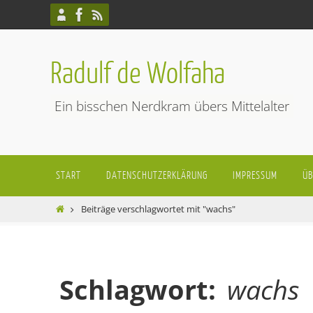
Zum
Inhalt
springen
Radulf de Wolfaha
Ein bisschen Nerdkram übers Mittelalter
Zum
START
DATENSCHUTZERKLÄRUNG
IMPRESSUM
ÜB
Inhalt
springen
Start
Beiträge verschlagwortet mit "wachs"
Schlagwort:
wachs