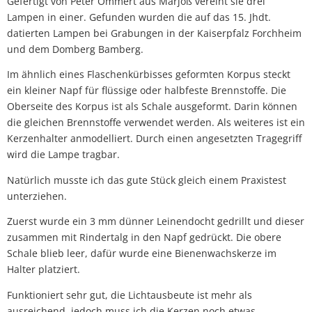
Gefertigt von Peter Ommert aus Marjoß vereint sie drei
Lampen in einer. Gefunden wurden die auf das 15. Jhdt.
datierten Lampen bei Grabungen in der Kaiserpfalz Forchheim
und dem Domberg Bamberg.
Im ähnlich eines Flaschenkürbisses geformten Korpus steckt
ein kleiner Napf für flüssige oder halbfeste Brennstoffe. Die
Oberseite des Korpus ist als Schale ausgeformt. Darin können
die gleichen Brennstoffe verwendet werden. Als weiteres ist ein
Kerzenhalter anmodelliert. Durch einen angesetzten Tragegriff
wird die Lampe tragbar.
Natürlich musste ich das gute Stück gleich einem Praxistest
unterziehen.
Zuerst wurde ein 3 mm dünner Leinendocht gedrillt und dieser
zusammen mit Rindertalg in den Napf gedrückt. Die obere
Schale blieb leer, dafür wurde eine Bienenwachskerze im
Halter platziert.
Funktioniert sehr gut, die Lichtausbeute ist mehr als
ausreichend, jedoch muss ich die Kerzen noch etwas