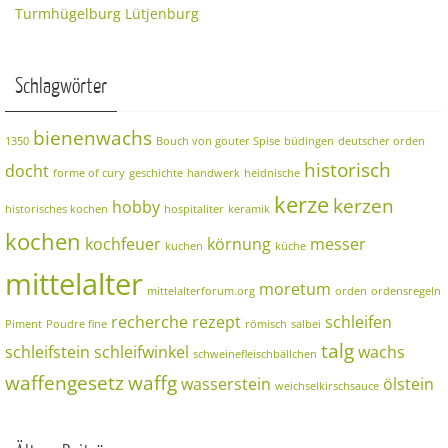
Turmhügelburg Lütjenburg
Schlagwörter
bienenwachs
1350
Bouch von gouter Spise
büdingen
deutscher orden
historisch
docht
forme of cury
geschichte
handwerk
heidnische
kerze
kerzen
hobby
historisches kochen
hospitaliter
keramik
kochen
kochfeuer
körnung
messer
kuchen
küche
mittelalter
moretum
mittelalterforum.org
orden
ordensregeln
recherche
rezept
schleifen
Piment
Poudre fine
römisch
salbei
talg
schleifstein
schleifwinkel
wachs
schweinefleischbällchen
waffengesetz
waffg
wasserstein
ölstein
weichselkirschsauce