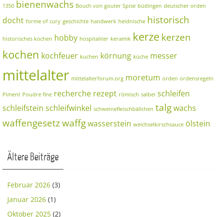
bienenwachs
1350
Bouch von gouter Spise
büdingen
deutscher orden
historisch
docht
forme of cury
geschichte
handwerk
heidnische
kerze
kerzen
hobby
historisches kochen
hospitaliter
keramik
kochen
kochfeuer
körnung
messer
kuchen
küche
mittelalter
moretum
mittelalterforum.org
orden
ordensregeln
recherche
rezept
schleifen
Piment
Poudre fine
römisch
salbei
talg
schleifstein
schleifwinkel
wachs
schweinefleischbällchen
waffengesetz
waffg
wasserstein
ölstein
weichselkirschsauce
Ältere Beiträge
Februar 2026
(3)
Januar 2026
(1)
Oktober 2025
(2)