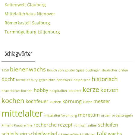
Keltenwelt Glauberg
Mittelalterhaus Nienover
Römerkastell Saalburg
Turmhügelburg Lütjenburg
Schlagwörter
bienenwachs
1350
Bouch von gouter Spise
büdingen
deutscher orden
historisch
docht
forme of cury
geschichte
handwerk
heidnische
kerze
kerzen
hobby
historisches kochen
hospitaliter
keramik
kochen
kochfeuer
körnung
messer
kuchen
küche
mittelalter
moretum
mittelalterforum.org
orden
ordensregeln
recherche
rezept
schleifen
Piment
Poudre fine
römisch
salbei
talg
schleifstein
schleifwinkel
wachs
schweinefleischbällchen