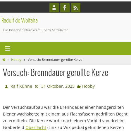
Zum
Inhalt
springen
Radulf de Wolfaha
Ein bisschen Nerdkram übers Mittelalter
Start
Hobby
Versuch: Brenndauer gerollte Kerze
Versuch: Brenndauer gerollte Kerze
Ralf Künne
31 Oktober, 2025
Hobby
Der Versuchsaufbau war die Brenndauer einer handgerollten
Bienenwachskerze mit einem aus Flachsfasern gedrillten Docht
zu ermitteln. Die Kerze wurde nach einem Vorbild von drei im
Gräberfeld
Oberflacht
(Link zu Wikipedia) gefundenen Kerzen