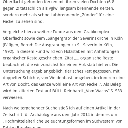
Oberflacht gefunden Kerzen mit ihren vielen Dochten (6-8
gegen 2) tatsächlich als vglw. langsam brennende Kerzen,
sondern mehr als schnell abbrennende „Zünder“ für eine
Fackel zu sehen sind.
Vergleiche hierzu weitere Funde aus dem Grabkomplex
Oberflacht sowie dem „Sängergrab“ der Severinskirche in Köln
(Päffgen, Bernd: Die Ausgrabungen zu St. Severin in Köln,
1992). In diesem Fund wird von Holzstäben mit Anhaftungen
organischer Reste geschrieben. Zitat „… organische Reste
beobachtet, die wir zunächst für einen Holzstab hielten. Die
Untersuchung ergab angeblich, tierisches Fett gegossen, mit
doppelter Schichte, von Weidenbast umgeben, im Inneren eine
Art von Docht, das Ganze wohl eine Art von Fackel.“. Als Beleg
wird im zitierten Text auf BÜLL, Reinhardt „Vom Wachs“ S. 533
verwiesen.
Nach weitergehender Suche stieß ich auf einen Artikel in der
Zeitschrift für Archäologie aus dem Jahr 2014 in dem es um
„Hochmittelalterliche Beleuchtungsformen im Südwesten“ von
Fabian Brenker ging.