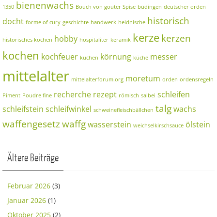
bienenwachs
1350
Bouch von gouter Spise
büdingen
deutscher orden
historisch
docht
forme of cury
geschichte
handwerk
heidnische
kerze
kerzen
hobby
historisches kochen
hospitaliter
keramik
kochen
kochfeuer
körnung
messer
kuchen
küche
mittelalter
moretum
mittelalterforum.org
orden
ordensregeln
recherche
rezept
schleifen
Piment
Poudre fine
römisch
salbei
talg
schleifstein
schleifwinkel
wachs
schweinefleischbällchen
waffengesetz
waffg
wasserstein
ölstein
weichselkirschsauce
Ältere Beiträge
Februar 2026
(3)
Januar 2026
(1)
Oktober 2025
(2)