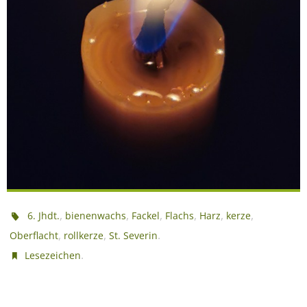
,
,
,
,
,
,
6. Jhdt.
bienenwachs
Fackel
Flachs
Harz
kerze
,
,
.
Oberflacht
rollkerze
St. Severin
.
Lesezeichen