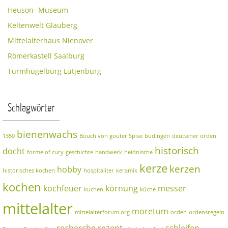
Heuson- Museum
Keltenwelt Glauberg
Mittelalterhaus Nienover
Römerkastell Saalburg
Turmhügelburg Lütjenburg
Schlagwörter
bienenwachs
1350
Bouch von gouter Spise
büdingen
deutscher orden
historisch
docht
forme of cury
geschichte
handwerk
heidnische
kerze
kerzen
hobby
historisches kochen
hospitaliter
keramik
kochen
kochfeuer
körnung
messer
kuchen
küche
mittelalter
moretum
mittelalterforum.org
orden
ordensregeln