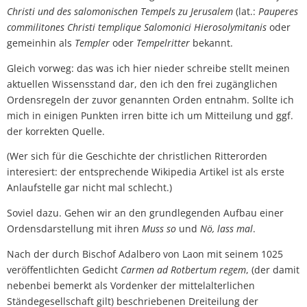
Christi und des salomonischen Tempels zu Jerusalem
(lat.:
Pauperes
commilitones Christi templique Salomonici Hierosolymitanis
oder
gemeinhin als
Templer
oder
Tempelritter
bekannt.
Gleich vorweg: das was ich hier nieder schreibe stellt meinen
aktuellen Wissensstand dar, den ich den frei zugänglichen
Ordensregeln der zuvor genannten Orden entnahm. Sollte ich
mich in einigen Punkten irren bitte ich um Mitteilung und ggf.
der korrekten Quelle.
(Wer sich für die Geschichte der christlichen Ritterorden
interesiert: der entsprechende Wikipedia Artikel ist als erste
Anlaufstelle gar nicht mal schlecht.)
Soviel dazu. Gehen wir an den grundlegenden Aufbau einer
Ordensdarstellung mit ihren
Muss so
und
Nö, lass mal
.
Nach der durch Bischof Adalbero von Laon mit seinem 1025
veröffentlichten Gedicht
Carmen ad Rotbertum regem
, (der damit
nebenbei bemerkt als Vordenker der mittelalterlichen
Ständegesellschaft gilt) beschriebenen Dreiteilung der