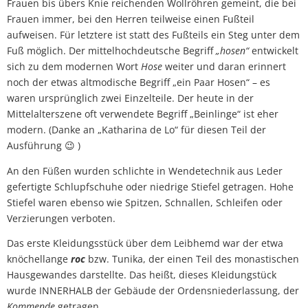
Frauen bis übers Knie reichenden Wollröhren gemeint, die bei
Frauen immer, bei den Herren teilweise einen Fußteil
aufweisen. Für letztere ist statt des Fußteils ein Steg unter dem
Fuß möglich. Der mittelhochdeutsche Begriff
„hosen“
entwickelt
sich zu dem modernen Wort
Hose
weiter und daran erinnert
noch der etwas altmodische Begriff „ein Paar Hosen“ – es
waren ursprünglich zwei Einzelteile. Der heute in der
Mittelalterszene oft verwendete Begriff „Beinlinge“ ist eher
modern. (Danke an „Katharina de Lo“ für diesen Teil der
Ausführung 😉 )
An den Füßen wurden schlichte in Wendetechnik aus Leder
gefertigte Schlupfschuhe oder niedrige Stiefel getragen. Hohe
Stiefel waren ebenso wie Spitzen, Schnallen, Schleifen oder
Verzierungen verboten.
Das erste Kleidungsstück über dem Leibhemd war der etwa
knöchellange
roc
bzw. Tunika, der einen Teil des monastischen
Hausgewandes darstellte. Das heißt, dieses Kleidungstück
wurde INNERHALB der Gebäude der Ordensniederlassung, der
Kommende
getragen.