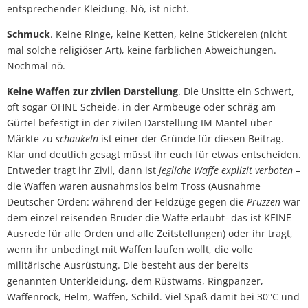
entsprechender Kleidung. Nö, ist nicht.
Schmuck
. Keine Ringe, keine Ketten, keine Stickereien (nicht
mal solche religiöser Art), keine farblichen Abweichungen.
Nochmal nö.
Keine Waffen zur zivilen Darstellung
. Die Unsitte ein Schwert,
oft sogar OHNE Scheide, in der Armbeuge oder schräg am
Gürtel befestigt in der zivilen Darstellung IM Mantel über
Märkte zu
schaukeln
ist einer der Gründe für diesen Beitrag.
Klar und deutlich gesagt müsst ihr euch für etwas entscheiden.
Entweder tragt ihr Zivil, dann ist
jegliche Waffe explizit verboten
–
die Waffen waren ausnahmslos beim Tross (Ausnahme
Deutscher Orden: während der Feldzüge gegen die
Pruzzen
war
dem einzel reisenden Bruder die Waffe erlaubt- das ist KEINE
Ausrede für alle Orden und alle Zeitstellungen) oder ihr tragt,
wenn ihr unbedingt mit Waffen laufen wollt, die volle
militärische Ausrüstung. Die besteht aus der bereits
genannten Unterkleidung, dem Rüstwams, Ringpanzer,
Waffenrock, Helm, Waffen, Schild. Viel Spaß damit bei 30°C und