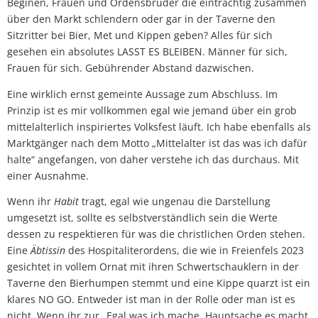
Beginen, Frauen und Ordensbrüder die einträchtig zusammen
über den Markt schlendern oder gar in der Taverne den
Sitzritter bei Bier, Met und Kippen geben? Alles für sich
gesehen ein absolutes LASST ES BLEIBEN. Männer für sich,
Frauen für sich. Gebührender Abstand dazwischen.
Eine wirklich ernst gemeinte Aussage zum Abschluss. Im
Prinzip ist es mir vollkommen egal wie jemand über ein grob
mittelalterlich inspiriertes Volksfest läuft. Ich habe ebenfalls als
Marktgänger nach dem Motto „Mittelalter ist das was ich dafür
halte“ angefangen, von daher verstehe ich das durchaus. Mit
einer Ausnahme.
Wenn ihr
Habit
tragt, egal wie ungenau die Darstellung
umgesetzt ist, sollte es selbstverständlich sein die Werte
dessen zu respektieren für was die christlichen Orden stehen.
Eine
Äbtissin
des Hospitaliterordens, die wie in Freienfels 2023
gesichtet in vollem Ornat mit ihren Schwertschauklern in der
Taverne den Bierhumpen stemmt und eine Kippe quarzt ist ein
klares NO GO. Entweder ist man in der Rolle oder man ist es
nicht. Wenn ihr zur „Egal was ich mache, Hauptsache es macht