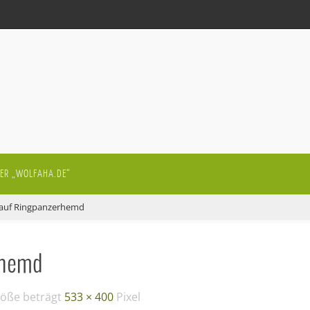
ER „WOLFAHA.DE“
 auf Ringpanzerhemd
rhemd
röße beträgt
533 × 400
Pixel