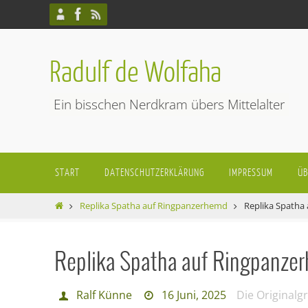
Zum
Inhalt
springen
Radulf de Wolfaha
Ein bisschen Nerdkram übers Mittelalter
Zum
START
DATENSCHUTZERKLÄRUNG
IMPRESSUM
ÜB
Inhalt
springen
Start
Replika Spatha auf Ringpanzerhemd
Replika Spatha
Replika Spatha auf Ringpanze
Ralf Künne
16 Juni, 2025
Die Originalg