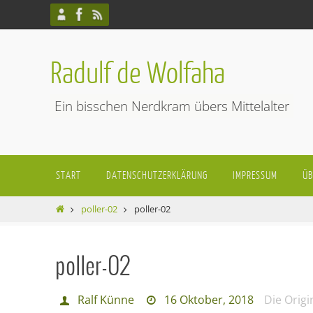
Zum
Inhalt
springen
Radulf de Wolfaha
Ein bisschen Nerdkram übers Mittelalter
Zum
START
DATENSCHUTZERKLÄRUNG
IMPRESSUM
ÜB
Inhalt
springen
Start
poller-02
poller-02
poller-02
Ralf Künne
16 Oktober, 2018
Die Orig