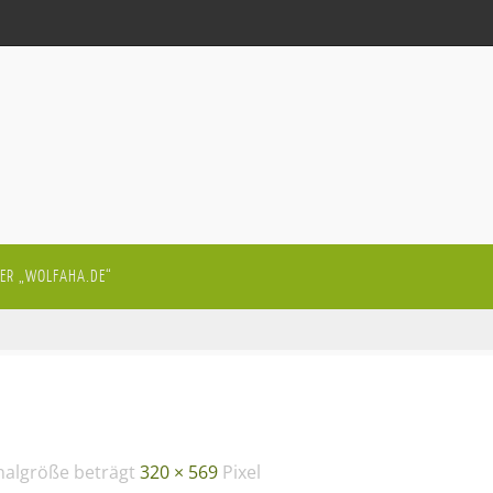
ER „WOLFAHA.DE“
inalgröße beträgt
320 × 569
Pixel