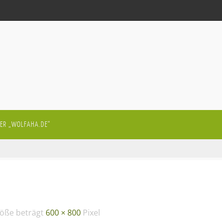
ER „WOLFAHA.DE“
röße beträgt
600 × 800
Pixel