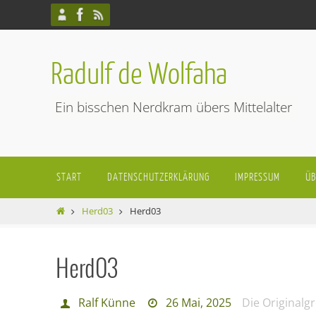
Zum
Inhalt
springen
Radulf de Wolfaha
Ein bisschen Nerdkram übers Mittelalter
Zum
START
DATENSCHUTZERKLÄRUNG
IMPRESSUM
ÜB
Inhalt
springen
Start
Herd03
Herd03
Herd03
Ralf Künne
26 Mai, 2025
Die Originalg