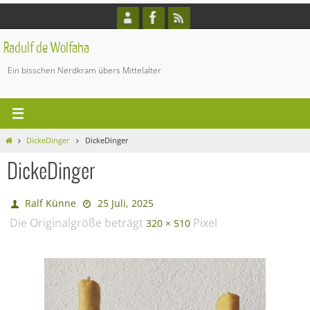
Zum
Inhalt
springen
Radulf de Wolfaha
Ein bisschen Nerdkram übers Mittelalter
Start
DickeDinger
DickeDinger
DickeDinger
Ralf Künne
25 Juli, 2025
Die Originalgröße beträgt
Pixel
320 × 510